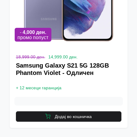
-
4,000
ден.
промо попуст
18,999.00 ден.
14,999.00 ден.
Samsung Galaxy S21 5G 128GB
Phantom Violet - Одличен
+
12 месеци гаранција
Додај во кошничка