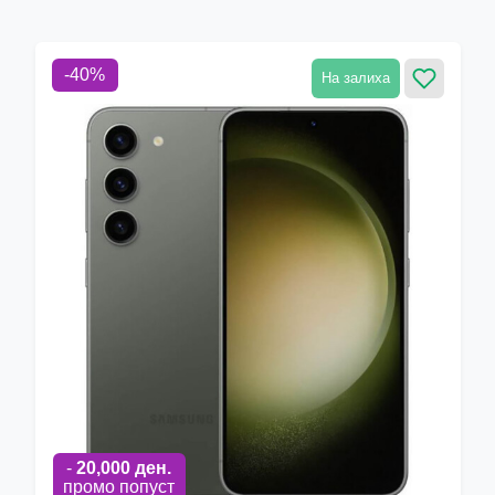
-
40
%
На залиха
-
20,000
ден.
промо попуст