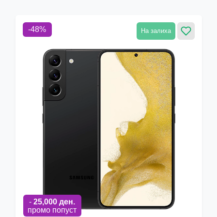
-
48
%
На залиха
-
25,000
ден.
промо попуст