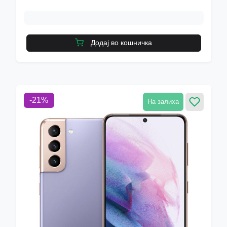
Додај во кошничка
-
21
%
На залиха