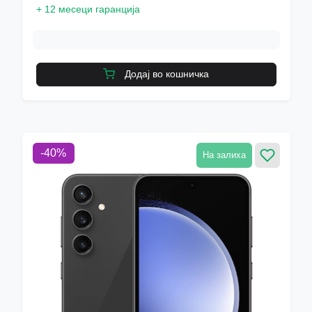
+
12 месеци гаранција
Додај во кошничка
-
40
%
На залиха