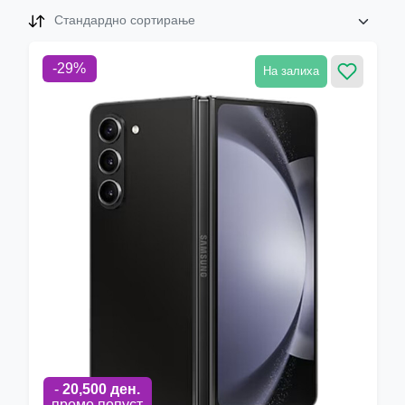
Стандардно сортирање
-
29
%
На залиха
-
20,500
ден.
промо попуст