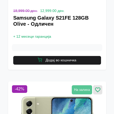
18,999.00 ден.
12,999.00 ден.
Samsung Galaxy S21FE 128GB
Olive - Одличен
+
12 месеци гаранција
Додај во кошничка
-
42
%
На залиха