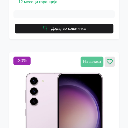
+
12 месеци гаранција
Додај во кошничка
-
30
%
На залиха