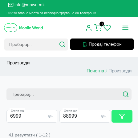
info@mowo.mk
оето главно место за безбедно тргување со телефони!
Твоето
0
Продај телефон
Производи
Почетна
Производи
Цена од
Цена до
ден.
ден.
41
резултати
(
1
-
12
)