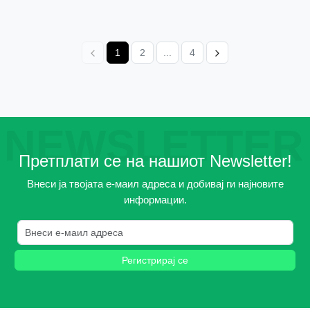
1
2
...
4
NEWSLETTER
Претплати се на нашиот Newsletter!
Внеси ја твојата е-маил адреса и добивај ги најновите
информации.
Регистрирај се