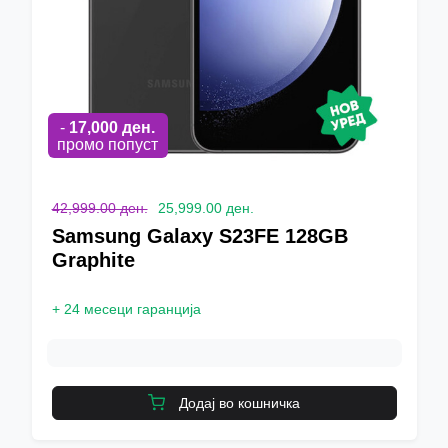
-
17,000
ден.
промо попуст
42,999.00 ден.
25,999.00 ден.
Samsung Galaxy S23FE 128GB
Graphite
+
24 месеци гаранција
Додај во кошничка