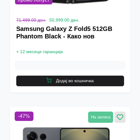
71,499.00 ден.
50,999.00 ден.
Samsung Galaxy Z Fold5 512GB
Phantom Black - Како нов
+
12 месеци гаранција
Додај во кошничка
-
47
%
На залиха