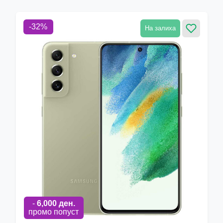
-
32
%
На залиха
-
6,000
ден.
промо попуст