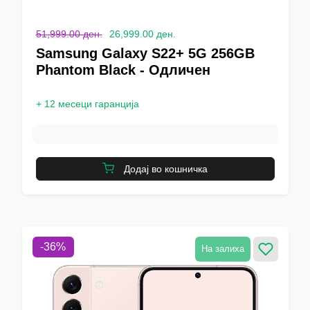
51,999.00 ден.
26,999.00 ден.
Samsung Galaxy S22+ 5G 256GB
Phantom Black - Одличен
+
12 месеци гаранција
Додај во кошничка
-
36
%
На залиха