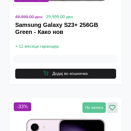
49,999.00 ден.
29,999.00 ден.
Samsung Galaxy S23+ 256GB
Green - Како нов
+
12 месеци гаранција
Додај во кошничка
-
33
%
На залиха