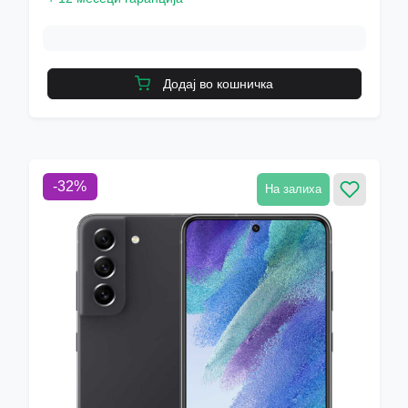
Додај во кошничка
-
32
%
На залиха