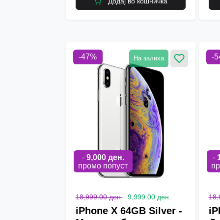
Додај во кошничка
-
47
%
-
5
На залиха
-
9,000
ден.
-
промо попуст
пр
18,999.00 ден.
9,999.00 ден.
18,
iPhone X 64GB Silver -
iP