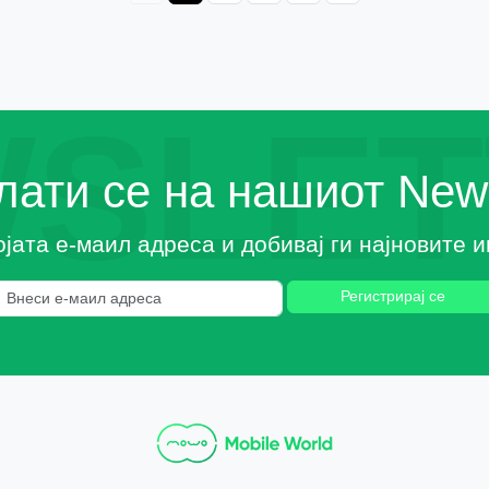
SLET
ати се на нашиот News
ојата е-маил адреса и добивај ги најновите
Регистрирај се