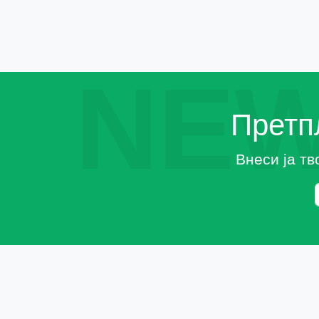
NEW
Претпл
Внеси ја тв