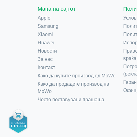
Мапа на сајтот
Поли
Apple
Услов
Samsung
Полит
Xiaomi
Полит
Huawei
Испор
Новости
Право
враќа
За нас
Потро
Контакт
(рекл
Како да купите производ од MoWo
Гаран
Како да продадете производ на
Офици
MoWo
Често поставувани прашања