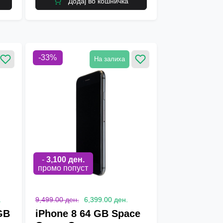
Додај во кошничка
-
33
%
На залиха
-
3,100
ден.
промо попуст
.
9,499.00 ден.
6,399.00 ден.
GB
iPhone 8 64 GB Space