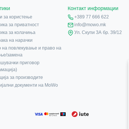
тики
Контакт информации
и за користење
+389 77 666 622
ика за приватност
info@mowo.mk
ика за колачиња
Ул. Скупи 3А бр. 39/12
ака на нарачки
 на повлекување и право на
ње/замена
шувачки приговор
амација)
ција за производите
јални документи на MoWo