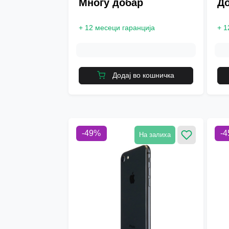
Многу добар
Д
+
12 месеци гаранција
+
1
Додај во кошничка
-
49
%
-
4
На залиха