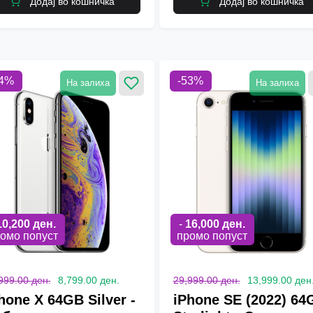
Додај во кошничка
Додај во кошничка
4
%
-
53
%
На залиха
На залиха
10,200
ден.
-
16,000
ден.
омо попуст
промо попуст
999.00 ден.
8,799.00 ден.
29,999.00 ден.
13,999.00 ден
hone X 64GB Silver -
iPhone SE (2022) 64