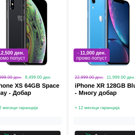
12,500
ден.
-
11,000
ден.
омо попуст
промо попуст
999.00 ден.
8,499.00 ден.
22,999.00 ден.
11,999.00 ден
hone XS 64GB Space
iPhone XR 128GB Bl
ay - Добар
- Многу добар
2 месеци гаранција
+
12 месеци гаранција