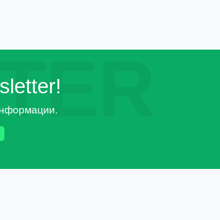
TER
letter!
 информации.