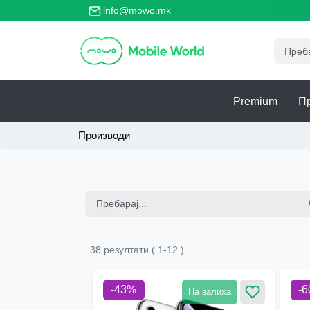
о главно место за безбедно тргување со телефони!
info@mowo.mk
Premium
П
Производи
38
резултати
(
1
-
12
)
-
43
%
-
6
На залиха