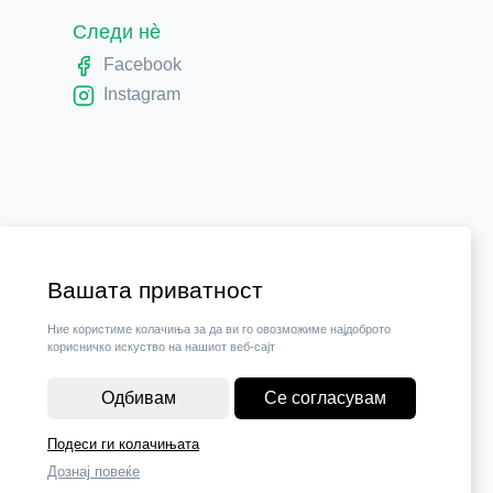
Следи нè
Facebook
Instagram
Вашата приватност
Ние користиме колачиња за да ви го овозможиме најдоброто
корисничко искуство на нашиот веб-сајт
Одбивам
Се согласувам
Подеси ги колачињата
Дознај повеќе