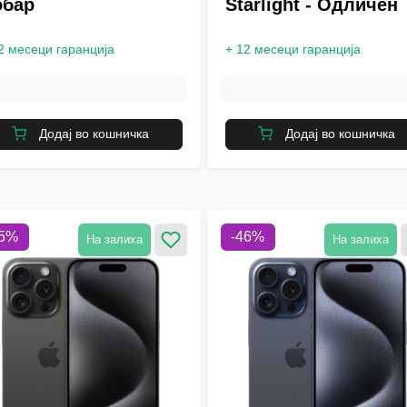
обар
Starlight - Одличен
2 месеци гаранција
+
12 месеци гаранција
Додај во кошничка
Додај во кошничка
5
%
-
46
%
На залиха
На залиха