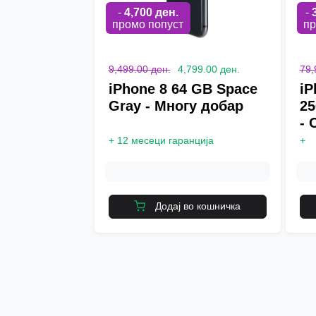
-
4,700
ден.
-
промо попуст
пр
9,499.00 ден.
4,799.00 ден.
79,
iPhone 8 64 GB Space
iP
Gray - Многу добар
25
- 
+
12 месеци гаранција
+
Додај во кошничка