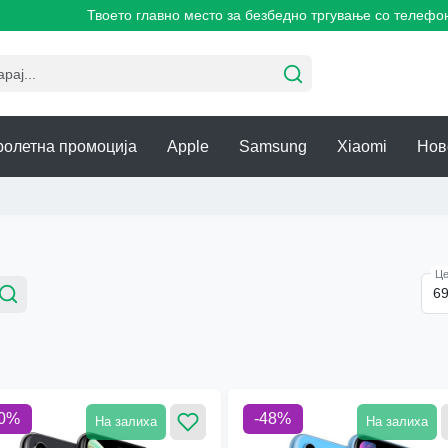
Твоето главно место за безбедно тргување со телефони!
ролетна промоција
Apple
Samsung
Xiaomi
Нов
Це
0
%
-
48
%
На залиха
На залиха