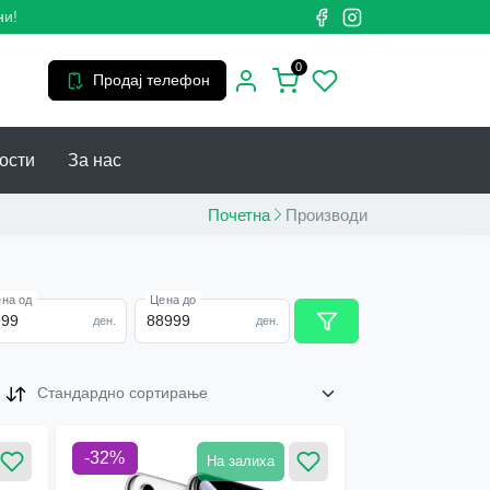
0
Продај телефон
ости
За нас
Почетна
Производи
на од
Цена до
ден.
ден.
Стандардно сортирање
-
32
%
На залиха