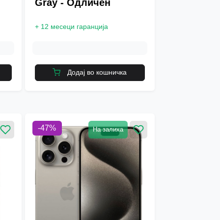
Gray - Одличен
+
12 месеци гаранција
Додај во кошничка
-
47
%
На залиха