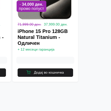
-
34,000
ден.
промо попуст
.
71,999.00 ден.
37,999.00 ден.
iPhone 15 Pro 128GB
 -
Natural Titanium -
Одличен
+
12 месеци гаранција
Додај во кошничка