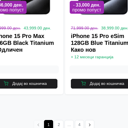
36,000
ден.
-
33,000
ден.
омо попуст
промо попуст
999.00 ден.
43,999.00 ден.
71,999.00 ден.
38,999.00 ден
hone 15 Pro Max
iPhone 15 Pro eSim
6GB Black Titanium
128GB Blue Titanium
Одличен
Како нов
+
12 месеци гаранција
Додај во кошничка
Додај во кошничка
1
2
...
4