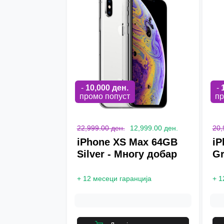
-
10,000
ден.
-
промо попуст
пр
22,999.00 ден.
12,999.00 ден.
20,
iPhone XS Max 64GB
iP
Silver - Многу добар
Gr
+
12 месеци гаранција
+
1