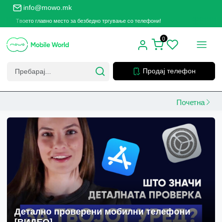
info@mowo.mk
Твоето главно место за безбедно тргување со телефони!
0
Продај телефон
Почетна
Детално проверени мобилни телефони
[ВИДЕО]