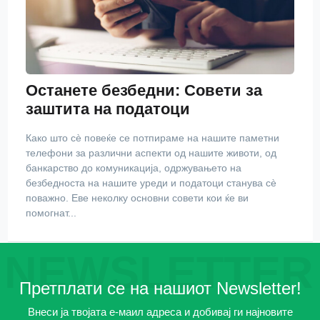
Останете безбедни: Совети за
заштита на податоци
Како што сè повеќе се потпираме на нашите паметни
телефони за различни аспекти од нашите животи, од
банкарство до комуникација, одржувањето на
безбедноста на нашите уреди и податоци станува сè
поважно. Еве неколку основни совети кои ќе ви
помогнат...
NEWSLETTER
Претплати се на нашиот Newsletter!
Внеси ја твојата е-маил адреса и добивај ги најновите