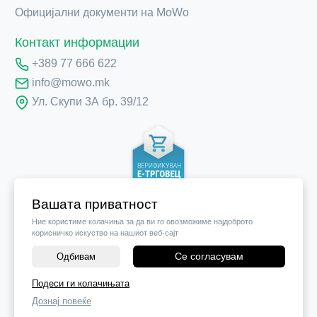
Официјални документи на MoWo
Контакт информации
+389 77 666 622
info@mowo.mk
Ул. Скупи 3А бр. 39/12
Вашата приватност
Ние користиме колачиња за да ви го овозможиме најдоброто
корисничко искуство на нашиот веб-сајт
Се согласувам
Одбивам
Подеси ги колачињата
©
2026
Vendor x
Mobile World
Дознај повеќе
Поставки за колачиња
|
Пријави проблем