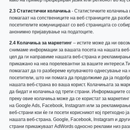
2.3 Статистички колачиња
- Статистичките колачиња
помагаат на сопствениците на веб страниците да разбе
посетителите комуницираат со веб страницата со соби
анонимно пријавување на податоците.
2.4 Колачиња за маркетинг
– истите може да ни овоз
снимаме информации за вашата посета на нашата веб-
цел да ги направиме нашата веб-страна и рекламирањ
прикажано на неа порелевантни за вашите интереси.Ти
помагаат да го разбереме купувачкото однесување на
посетители, што ни помага да продолжиме да ја подоб
нашата веб-страна во ваша корист. Колачињата за мар
да бидат и колачиња од трети страни. Информациите с
преку овие колачиња може да се користат за маркетинг
на Google Ads, Facebook, Instagram или за рекламирање
веб-страни кои ќе ги посети корисникот кој претходно ја
нашата веб-страна. Google, Facebook, Instagram и други
страни прикажуваат AdWords односно реклами низ раз