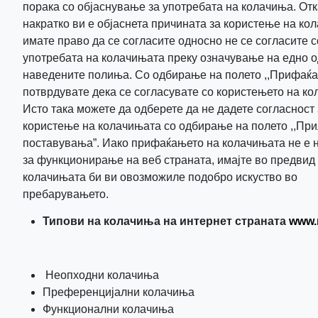
порака со објаснување за употребата на колачињa. Отк
накратко ви е објаснета причината за користење на ко
имате право да се согласите односно не се согласите с
употребата на колачињата преку означување на едно о
наведените полиња. Со одбирање на полето ,,Прифаќа
потврдувате дека се согласувате со користењето на ко
Исто така можете да одберете да не дадете согласност 
користење на колачињата со одбирање на полето ,,Пр
поставувања”. Иако прифаќањето на колачињата не е 
за функционирање на веб страната, имајте во предвид
колачињата би ви овозможиле подобро искуство во
пребарувањето.
Типови на колачиња на интернeт страната
www.
Неопходни колачиња
Преференцијални колачиња
Функционални колачиња