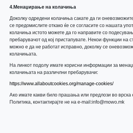
4.Менаџирање на колачиња
Доколку одредени колачиња сакате да ги оневозможите
се предомислите откако ќе се согласите со нашата упо
колачиња истото можете да го направите со подесувањ
пребарувачот од кој пристапувате. Некои функции на с
можно е да не работат исправно, доколку се оневозмо
колачињата.
На линкот подолу имате корисни информации за мена
колачињата на различлни пребарувачи:
https://www.allaboutcookies.org/manage-cookies/
Ако имате какви било прашања или предлози во врска 
Политика, контактирајте не на e-mail:
info@mowo.mk