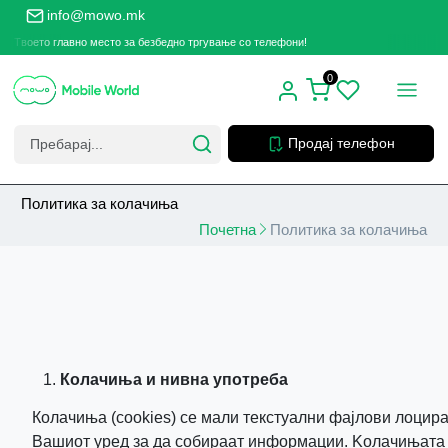
info@mowo.mk
Твоето главно место за безбедно тргување со телефони!
Тво
0
Продај телефон
Политика за колачиња
Почетна
Политика за колачиња
Колачиња и нивна употреба
Колачиња (cookies) се мали текстуални фајлови лоцир
Вашиот уред за да собираат информации. Kолачињата