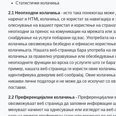
Статистички колачиња
2.1 Неопходни колачиња
- исто така понекогаш може 
наречат и HTML колачиња, се користат за навигација и 
олеснување на вашиот пристап и користење на странат
неопходни зa пренос на комуникации на мрежата или з
снабдување на услуги побарани од вас. Употребата на
колачиња овозможува безбедно и ефикасно користење
колачињата. Нашата веб-страница бара употреба на о
колачиња за правилно управување или обезбедување 
неопходните функции во врска со услугите што ги бара
пример, нашата веб-страница ги користи овие колачињ
идентификува доверлив веб сообраќај. Овие колачиња
никакви лични податоци и не може да се исклучат со о
поставки.
2.2 Преференцијални колачиња -
Преференцијални 
овозможуваат веб страница да запомни информации ш
менуваат начинот на однесување или изгледот на веб 
како на пример префериран јазик или регионот во кој с