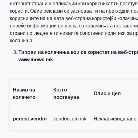
интернет страни и апликации кои корисникот ги посетув
користи. Овие реклами се засноваат и на претходни по
корисниците на нашата веб-страна користејќи колачињ
повеќе информации во врска со колачињата поставени
страни погледнете ги нивните сопствени политики за п
колачиња.
Типови на колачиња кои се користат на веб-стр
www.mowo.mk
Назив на
Кој го
Опис и цел
колачето
поставува
persist:vendor
vendor.com.mk
Некласифицирано