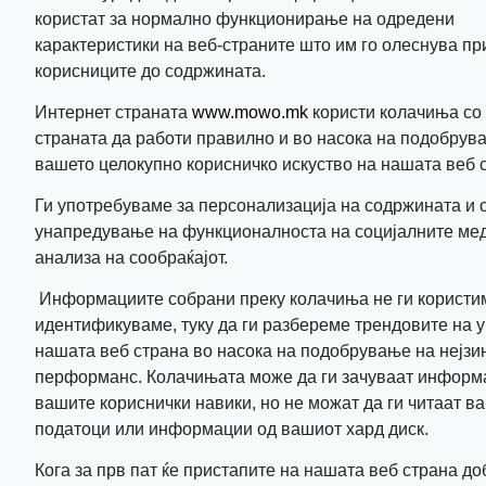
користат за нормално функционирање на одредени
карактеристики на веб-страните што им го олеснува пр
корисниците до содржината.
Интернет страната
www.mowo.mk
користи колачиња со
страната да работи правилно и во насока на подобрув
вашето целокупно корисничко искуство на нашата веб 
Ги употребуваме за персонализација на содржинатa и о
унапредување на функционaлноста на социјалните ме
анализа на сообраќајот.
Информациите собрани преку колачиња не ги користим
идентификуваме, туку да ги разбереме трендовите на 
нашата веб страна во насока на подобрување на нејзи
перформанс. Колачињата може да ги зачуваат информ
вашите кориснички навики, но не можат да ги читаат в
податоци или информации од вашиот хард диск.
Кога за прв пат ќе пристапите на нашата веб страна д