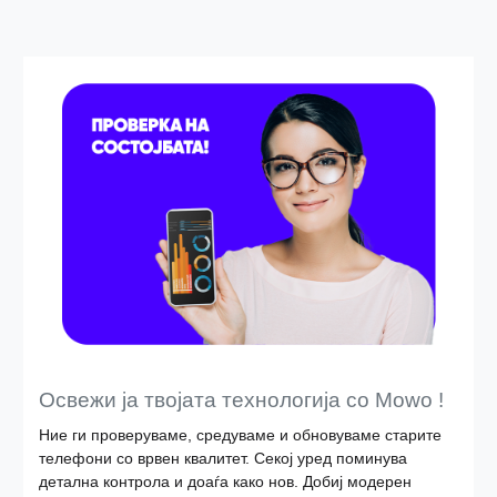
Освежи ја твојата технологија со Mowo !
Ние ги проверуваме, средуваме и обновуваме старите
телефони со врвен квалитет. Секој уред поминува
детална контрола и доаѓа како нов. Добиј модерен