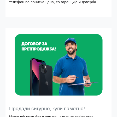
телефон по пониска цена, со гаранција и доверба
Продади сигурно, купи паметно!
Mowo.mk нуди брз и сигурен откуп на твојот стар