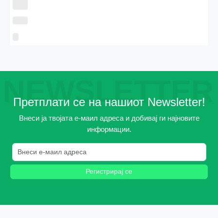
NEWSLETTER
Претплати се на нашиот Newsletter!
Внеси ја твојата е-маил адреса и добивај ги најновите
информации.
Регистрирај се