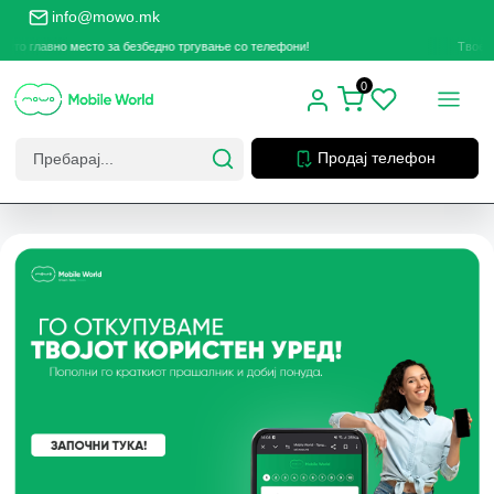
info@mowo.mk
лавно место за безбедно тргување со телефони!
Твоето главн
0
Продај телефон